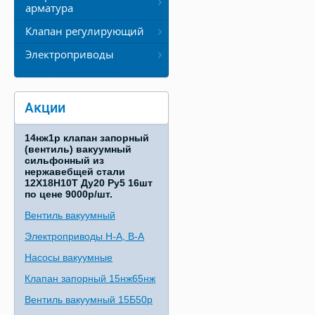
арматура
Клапан регулирующий
Электроприводы
Акции
14нж1р клапан запорный
(вентиль) вакуумный
сильфонный из
нержавебщей стали
12Х18Н10Т Ду20 Ру5 16шт
по цене 9000р/шт.
Вентиль вакуумный
Электроприводы Н-А, В-А
Насосы вакуумные
Клапан запорный 15нж65нж
Вентиль вакуумный 15Б50р