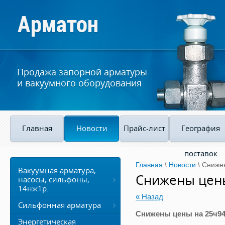
Продажа запорной арматуры
и вакуумного оборудования
Главная
Новости
Прайс-лист
География
поставок
Главная
\
Новости
\
Сниже
Вакуумная арматура,
Снижены цен
насосы, сильфоны,
14нж1р.
« Назад
Сильфонная арматура
Снижены цены на 25ч9
Энергетическая