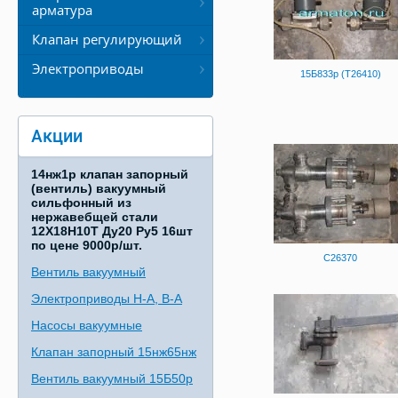
арматура
Клапан регулирующий
Электроприводы
15Б833р (Т26410)
Акции
14нж1р клапан запорный
(вентиль) вакуумный
сильфонный из
нержавебщей стали
12Х18Н10Т Ду20 Ру5 16шт
по цене 9000р/шт.
С26370
Вентиль вакуумный
Электроприводы Н-А, В-А
Насосы вакуумные
Клапан запорный 15нж65нж
Вентиль вакуумный 15Б50р