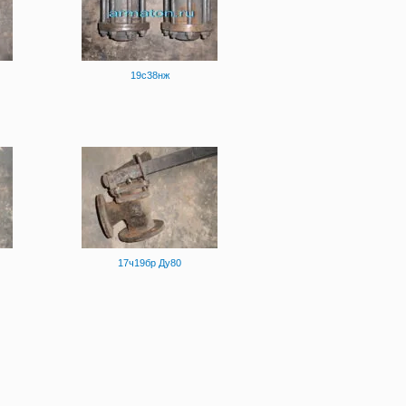
19с38нж
17ч19бр Ду80