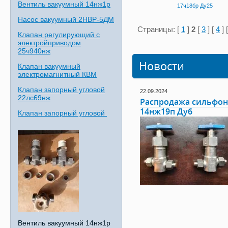
Вентиль вакуумный 14нж1р
17ч18бр Ду25
Насос вакуумный 2НВР-5ДМ
Страницы: [
1
]
2
[
3
] [
4
] 
Клапан регулирующий с
электройприводом
25ч940нж
Новости
Клапан вакуумный
электромагнитный КВМ
Клапан запорный угловой
22.09.2024
22лс69нж
Распродажа сильфон
14нж19п Ду6
Клапан запорный угловой
Вентиль вакуумный 14нж1р