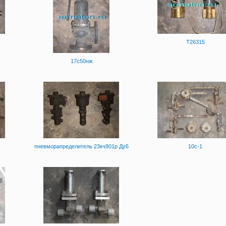
Т26315
17с50нж
пневморапределитель 23кч801р Ду6
10с-1