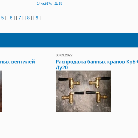
14нж917ст Ду15
[
5
] [
6
] [
7
] [
8
] [
9
]
08.09.2022
ных вентилей
Распродажа банных кранов КрБ-
Ду20