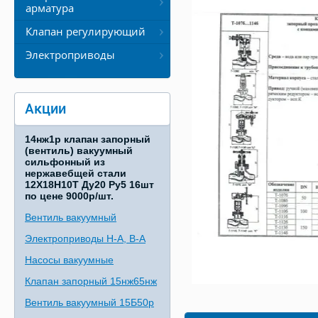
арматура
Клапан регулирующий
Электроприводы
Акции
14нж1р клапан запорный
(вентиль) вакуумный
сильфонный из
нержавебщей стали
12Х18Н10Т Ду20 Ру5 16шт
по цене 9000р/шт.
Вентиль вакуумный
Электроприводы Н-А, В-А
Насосы вакуумные
Клапан запорный 15нж65нж
Вентиль вакуумный 15Б50р