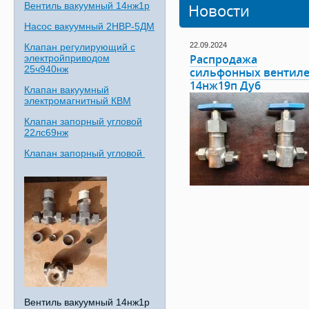
Вентиль вакуумный 14нж1р
Новости
Насос вакуумный 2НВР-5ДМ
22.09.2024
Клапан регулирующий с
электройприводом
Распродажа
25ч940нж
сильфонных вентил
14нж19п Ду6
Клапан вакуумный
электромагнитный КВМ
Клапан запорный угловой
22лс69нж
Клапан запорный угловой
Вентиль вакуумный 14нж1р